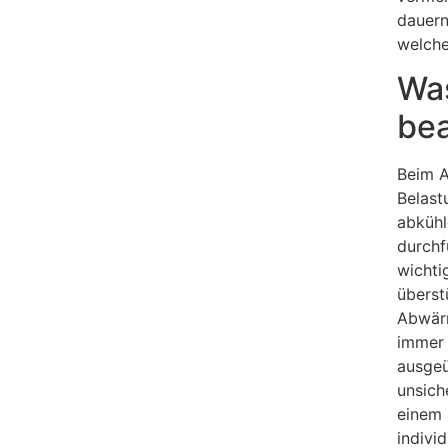
dauern
welche
Was
be
Beim A
Belast
abkühl
durchf
wichti
überst
Abwärm
immer 
ausgeü
unsich
einem 
indivi