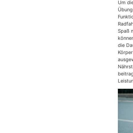
Um die
Übunge
Funkti
Radfah
Spaß m
können
die Da
Körper
ausgew
Nährst
beitra
Leistu