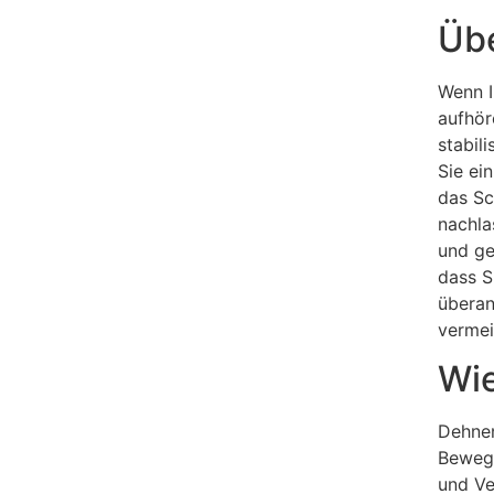
Übe
Wenn I
aufhör
stabil
Sie ei
das Sc
nachla
und ge
dass S
überan
vermei
Wie
Dehnen
Bewegl
und Ve