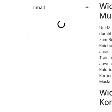
Wic
Inhalt
Mu
Um Mus
durchf
zum Be
Kniebe
ausrei
Traini
abwech
Kalori
Körper
Muskel
Wic
Kon