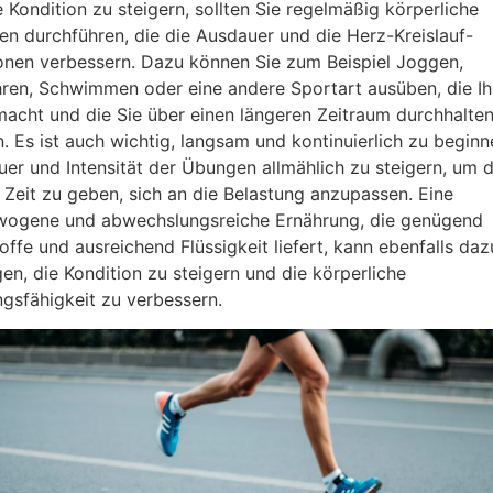
 Kondition zu steigern, sollten Sie regelmäßig körperliche
n durchführen, die die Ausdauer und die Herz-Kreislauf-
onen verbessern. Dazu können Sie zum Beispiel Joggen,
ren, Schwimmen oder eine andere Sportart ausüben, die I
acht und die Sie über einen längeren Zeitraum durchhalte
. Es ist auch wichtig, langsam und kontinuierlich zu begin
uer und Intensität der Übungen allmählich zu steigern, um
 Zeit zu geben, sich an die Belastung anzupassen. Eine
ogene und abwechslungsreiche Ernährung, die genügend
offe und ausreichend Flüssigkeit liefert, kann ebenfalls daz
gen, die Kondition zu steigern und die körperliche
ngsfähigkeit zu verbessern.