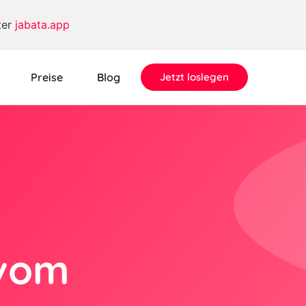
ter
jabata.app
Preise
Blog
Jetzt loslegen
 vom