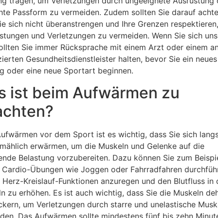
ng tragen, um Verletzungen durch ungeeignete Ausrüstung 
hte Passform zu vermeiden. Zudem sollten Sie darauf achte
ie sich nicht überanstrengen und Ihre Grenzen respektieren
stungen und Verletzungen zu vermeiden. Wenn Sie sich uns
sollten Sie immer Rücksprache mit einem Arzt oder einem a
izierten Gesundheitsdienstleister halten, bevor Sie ein neues
ng oder eine neue Sportart beginnen.
 ist beim Aufwärmen zu
achten?
ufwärmen vor dem Sport ist es wichtig, dass Sie sich lan
lmählich erwärmen, um die Muskeln und Gelenke auf die
de Belastung vorzubereiten. Dazu können Sie zum Beispi
e Cardio-Übungen wie Joggen oder Fahrradfahren durchfüh
 Herz-Kreislauf-Funktionen anzuregen und den Blutfluss in
n zu erhöhen. Es ist auch wichtig, dass Sie die Muskeln de
ckern, um Verletzungen durch starre und unelastische Musk
den. Das Aufwärmen sollte mindestens fünf bis zehn Minut