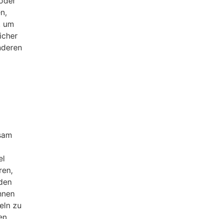
oder
n,
, um
icher
nderen
gsam
el
ren,
 den
hnen
eln zu
en