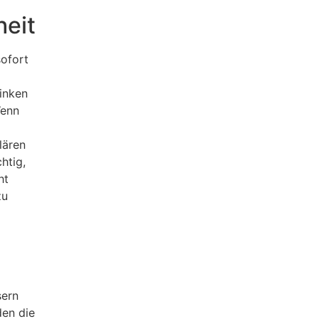
heit
sofort
rinken
Wenn
lären
htig,
ht
zu
sern
en die