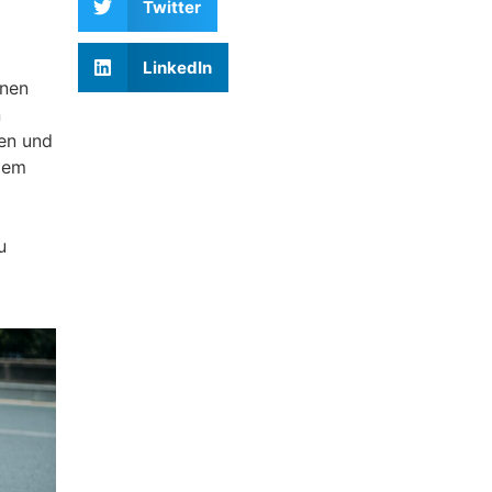
Twitter
LinkedIn
hnen
n
nen und
 dem
u