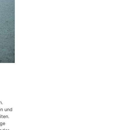
n.
en und
iten.
ige