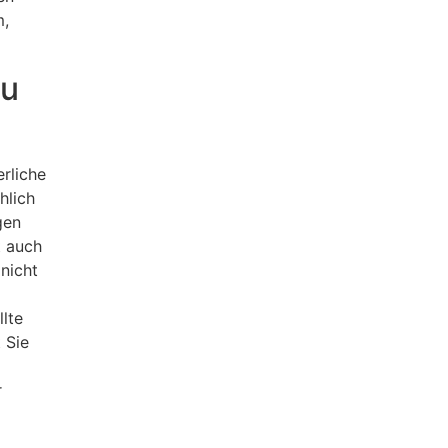
m,
zu
rliche
hlich
gen
t auch
nicht
lte
 Sie
r