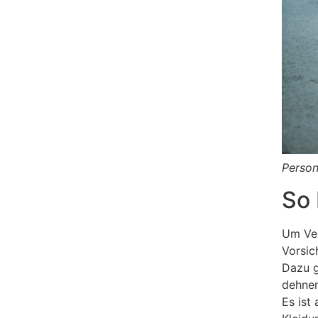
Person
So 
Um Ver
Vorsic
Dazu g
dehnen
Es ist