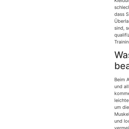
Kleidu
schlec
dass S
Überla
sind, 
qualif
Traini
Was
be
Beim A
und al
kommen
leicht
um die
Muskel
und lo
vermei