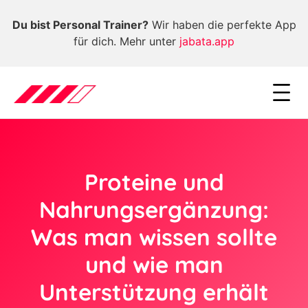
Du bist Personal Trainer?
Wir haben die perfekte App
für dich. Mehr unter
jabata.app
Proteine und
Nahrungsergänzung:
Was man wissen sollte
und wie man
Unterstützung erhält