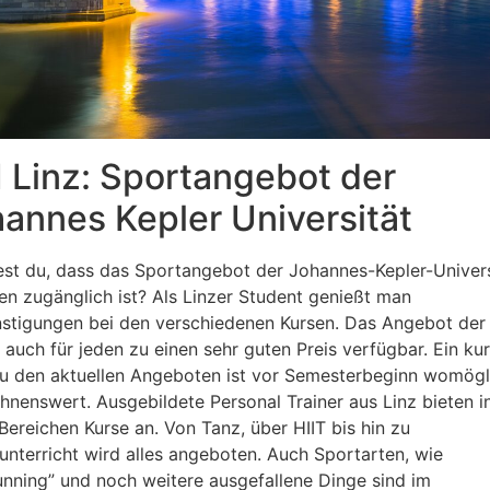
 Linz: Sportangebot der
annes Kepler Universität
st du, dass das Sportangebot der Johannes-Kepler-Univers
den zugänglich ist? Als Linzer Student genießt man
stigungen bei den verschiedenen Kursen. Das Angebot de
 auch für jeden zu einen sehr guten Preis verfügbar. Ein ku
zu den aktuellen Angeboten ist vor Semesterbeginn womögl
ohnenswert. Ausgebildete Personal Trainer aus Linz bieten i
 Bereichen Kurse an. Von Tanz, über HIIT bis hin zu
runterricht wird alles angeboten. Auch Sportarten, wie
unning” und noch weitere ausgefallene Dinge sind im