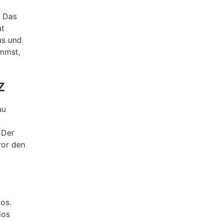
. Das
at
us und
immst,
z
au
 Der
vor den
ios.
ios