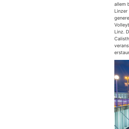
allem 
Linzer
genere
Volley
Linz. 
Calist
verans
erstau