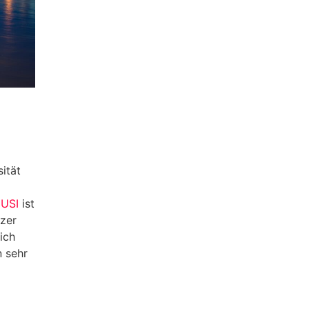
ität
r
USI
ist
rzer
ich
n sehr