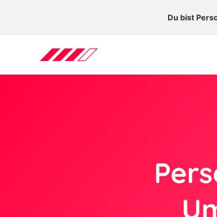
Du bist Pers
Pers
Um