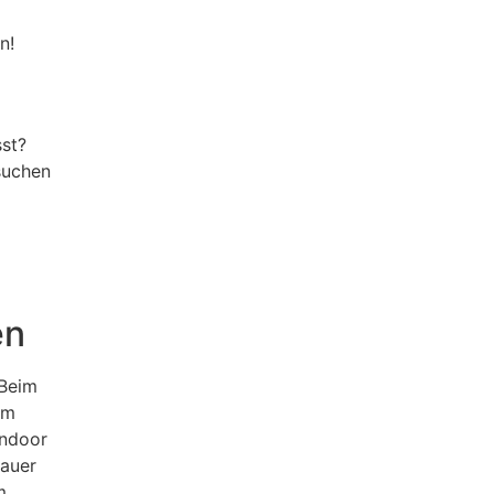
n!
sst?
suchen
en
 Beim
um
Indoor
dauer
m