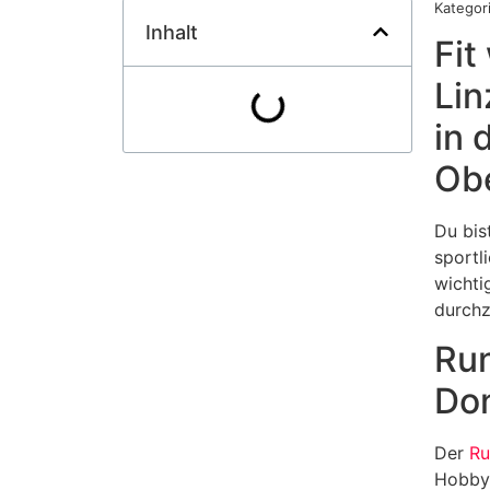
Kategori
Inhalt
Fit
Lin
in 
Obe
Du bis
sportl
wichti
durchz
Run
Don
Der
Ru
Hobbys