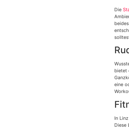
Die
St
Ambien
beides
entsch
sollte
Rud
Wusste
bietet
Ganzkö
eine o
Workou
Fit
In Lin
Diese 