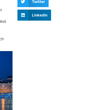
Twitter
r
u
LinkedIn
 aus
ch