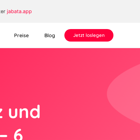
ter
jabata.app
Preise
Blog
Jetzt loslegen
z und
– 6