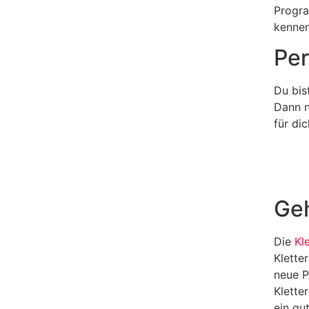
Progra
kennen
Per
Du bis
Dann n
für di
Geh
Die
Kl
Klette
neue P
Klette
ein gu