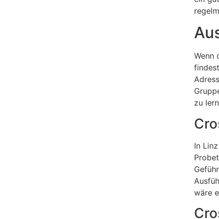
regelm
Aus
Wenn d
findes
Adress
Gruppe
zu ler
Cro
In Linz
Probet
Geführ
Ausfüh
wäre e
Cro