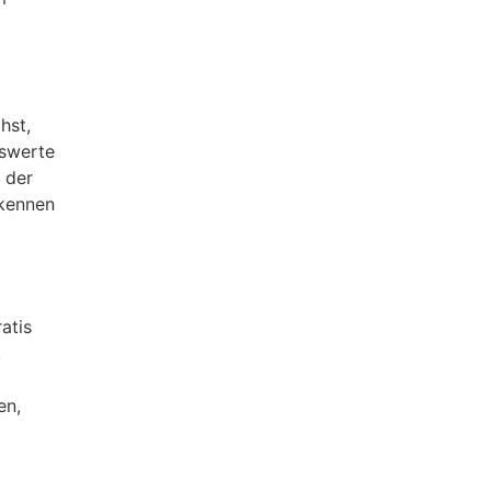
hst,
nswerte
 der
 kennen
atis
.
en,