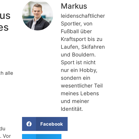
Markus
aus
leidenschaftlicher
Sportler, von
es
Fußball über
Kraftsport bis zu
Laufen, Skifahren
und Bouldern.
Sport ist nicht
nur ein Hobby,
h alle
sondern ein
wesentlicher Teil
meines Lebens
und meiner
Identität.
Facebook
 du
. Vor