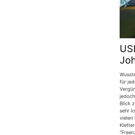
USI
Joh
Wusste
für je
Vergün
jedoch
Blick 
sehr l
vielen
Klette
“Freer