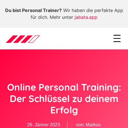
Du bist Personal Trainer?
Wir haben die perfekte App
für dich. Mehr unter
jabata.app
Online Personal Training:
Der Schlüssel zu deinem
Erfolg
26. Jänner 2023
von:
Markus