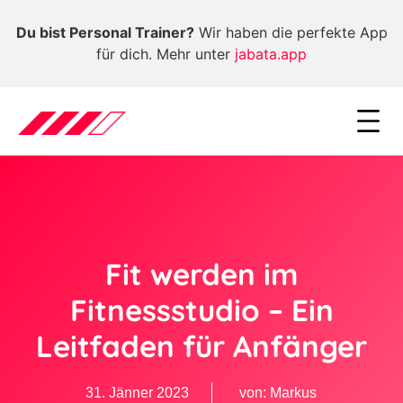
Du bist Personal Trainer?
Wir haben die perfekte App
für dich. Mehr unter
jabata.app
Fit werden im
Fitnessstudio – Ein
Leitfaden für Anfänger
31. Jänner 2023
von:
Markus